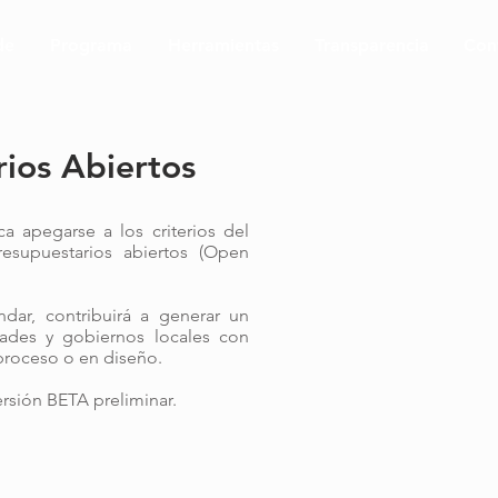
de
Programa
Herramientas
Transparencia
Con
ios Abiertos
a apegarse a los criterios del
resupuestarios abiertos (Open
ndar, contribuirá a generar un
ades y gobiernos locales con
 proceso o en diseño.
ersión BETA preliminar.