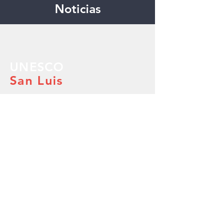
Noticias
UNESCO
San Luis
Info
Equipo
Multimedia
Aviso de privacidad
Secretaría Técnica
info@laculturaesunderecho.org
Tel:
55 5280 7071