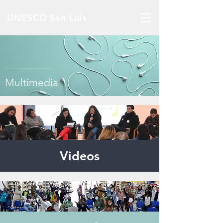
UNESCO San Luis
Multimedia
Videos